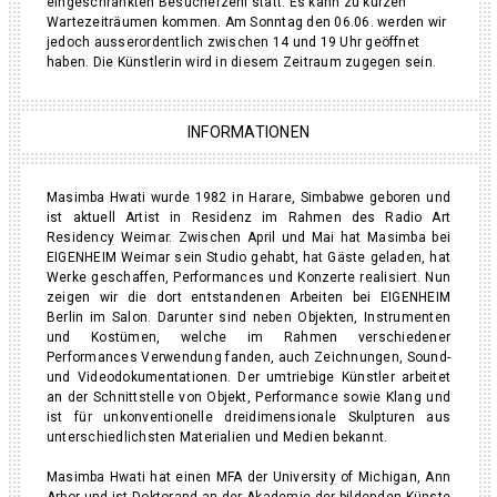
eingeschränkten Besucherzehl statt. Es kann zu kurzen
Wartezeiträumen kommen. Am Sonntag den 06.06. werden wir
jedoch ausserordentlich zwischen 14 und 19 Uhr geöffnet
haben. Die Künstlerin wird in diesem Zeitraum zugegen sein.
INFORMATIONEN
Masimba Hwati wurde 1982 in Harare, Simbabwe geboren und
ist aktuell Artist in Residenz im Rahmen des Radio Art
Residency Weimar. Zwischen April und Mai hat Masimba bei
EIGENHEIM Weimar sein Studio gehabt, hat Gäste geladen, hat
Werke geschaffen, Performances und Konzerte realisiert. Nun
zeigen wir die dort entstandenen Arbeiten bei EIGENHEIM
Berlin im Salon. Darunter sind neben Objekten, Instrumenten
und Kostümen, welche im Rahmen verschiedener
Performances Verwendung fanden, auch Zeichnungen, Sound-
und Videodokumentationen. Der umtriebige Künstler arbeitet
an der Schnittstelle von Objekt, Performance sowie Klang und
ist für unkonventionelle dreidimensionale Skulpturen aus
unterschiedlichsten Materialien und Medien bekannt.
Masimba Hwati hat einen MFA der University of Michigan, Ann