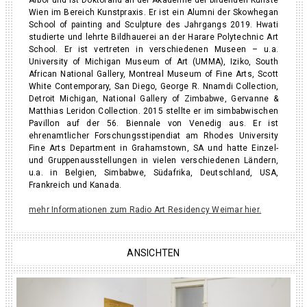
Arbor und ist Doktorand an der Akademie der bildenden Künste
Wien im Bereich Kunstpraxis. Er ist ein Alumni der Skowhegan
School of painting and Sculpture des Jahrgangs 2019. Hwati
studierte und lehrte Bildhauerei an der Harare Polytechnic Art
School. Er ist vertreten in verschiedenen Museen – u.a.
University of Michigan Museum of Art (UMMA), Iziko, South
African National Gallery, Montreal Museum of Fine Arts, Scott
White Contemporary, San Diego, George R. Nnamdi Collection,
Detroit Michigan, National Gallery of Zimbabwe, Gervanne &
Matthias Leridon Collection. 2015 stellte er im simbabwischen
Pavillon auf der 56. Biennale von Venedig aus. Er ist
ehrenamtlicher Forschungsstipendiat am Rhodes University
Fine Arts Department in Grahamstown, SA und hatte Einzel-
und Gruppenausstellungen in vielen verschiedenen Ländern,
u.a. in Belgien, Simbabwe, Südafrika, Deutschland, USA,
Frankreich und Kanada.
mehr Informationen zum Radio Art Residency Weimar hier.
ANSICHTEN