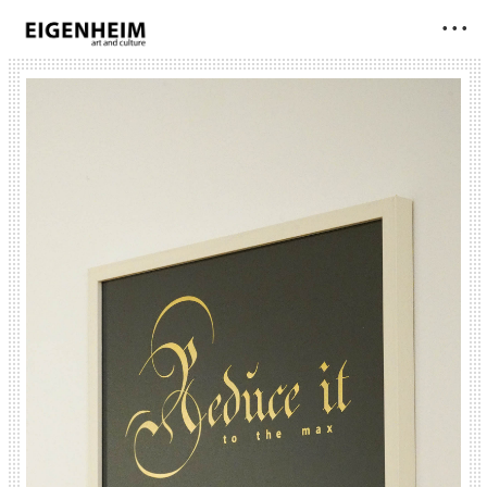
• • •