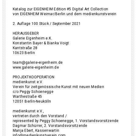
Katalog zur EIGENHEIM Edition #5 Digital Art Collection
von EIGENHEIM Weimar/Berlin und dem medienkunstverein
2. Auflage 100 Stück / September 2021
HERAUSGEBER
Galerie Eigenheim e.K.
Konstantin Bayer & Bianka Voigt
Kantstraße 28
10623 Berlin
team@galerie-eigenheim.de
www.galerie-eigenheim.de
PROJEKTKOOPERATION
medienkunst e.V.
Verein für zeitgenössische Kunst mit neuen Medien
c/o Peggy Schoenegge
Warthestraße 45
12051 Berlin-Neukölln
medienkunst e.V.,
vertreten durch den Vorstand /
represented by Peggy Schoenegge, 1. Vorstandsvorsitzende
Dagmar Schürrer, 2. Vorstandsvorsitzende
Manja Ebert, Kassenwartin
info@medienkunstverein.com