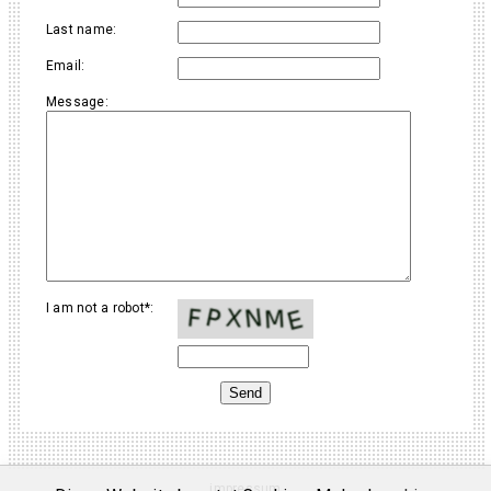
Last name:
Email:
Message:
I am not a robot*:
impressum